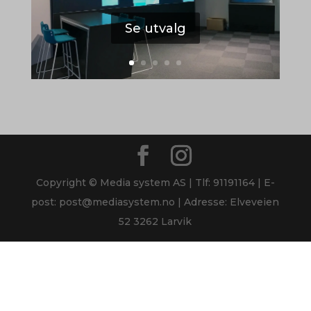
Se utvalg
Copyright © Media system AS | Tlf: 91191164 | E-
post: post@mediasystem.no | Adresse: Elveveien
52 3262 Larvik